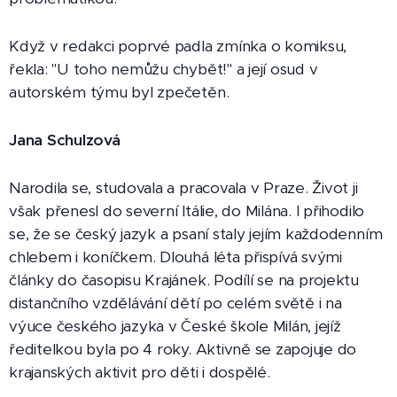
Když v redakci poprvé padla zmínka o komiksu,
řekla: "U toho nemůžu chybět!" a její osud v
autorském týmu byl zpečetěn.
Jana Schulzová
Narodila se, studovala a pracovala v Praze. Život ji
však přenesl do severní Itálie, do Milána. I přihodilo
se, že se český jazyk a psaní staly jejím každodenním
chlebem i koníčkem. Dlouhá léta přispívá svými
články do časopisu Krajánek. Podílí se na projektu
distančního vzdělávání dětí po celém světě i na
výuce českého jazyka v České škole Milán, jejíž
ředitelkou byla po 4 roky. Aktivně se zapojuje do
krajanských aktivit pro děti i dospělé.