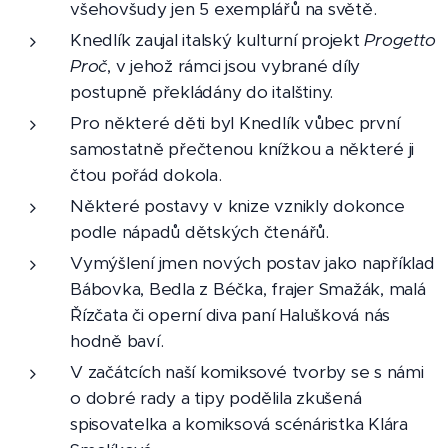
všehovšudy jen 5 exemplářů na světě.
Knedlík zaujal italský kulturní projekt
Progetto
Proč
, v jehož rámci jsou vybrané díly
postupně překládány do italštiny.
Pro některé děti byl Knedlík vůbec první
samostatně přečtenou knížkou a některé ji
čtou pořád dokola.
Některé postavy v knize vznikly dokonce
podle nápadů dětských čtenářů.
Vymýšlení jmen nových postav jako například
Bábovka, Bedla z Béčka, frajer Smažák, malá
Řízčata či operní diva paní Halušková nás
hodně baví.
V začátcích naší komiksové tvorby se s námi
o dobré rady a tipy podělila zkušená
spisovatelka a komiksová scénáristka Klára