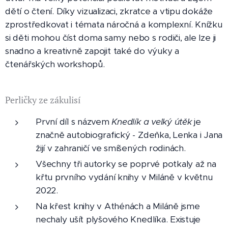
dětí o čtení. Díky vizualizaci, zkratce a vtipu dokáže
zprostředkovat i témata náročná a komplexní. Knížku
si děti mohou číst doma samy nebo s rodiči, ale lze ji
snadno a kreativně zapojit také do výuky a
čtenářských workshopů.
Perličky ze zákulisí
První díl s názvem
Knedlík a velký útěk
je
značně autobiografický - Zdeňka, Lenka i Jana
žijí v zahraničí ve smíšených rodinách.
Všechny tři autorky se poprvé potkaly až na
křtu prvního vydání knihy v Miláně v květnu
2022.
Na křest knihy v Athénách a Miláně jsme
nechaly ušít plyšového Knedlíka. Existuje