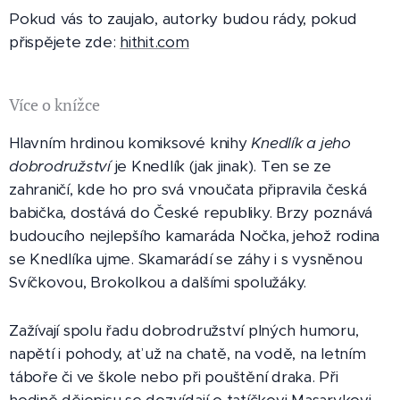
Pokud vás to zaujalo, autorky budou rády, pokud
přispějete zde:
hithit.com
Více o knížce
​Hlavním hrdinou komiksové knihy
Knedlík a jeho
dobrodružství
je Knedlík (jak jinak). Ten se ze
zahraničí, kde ho pro svá vnoučata připravila česká
babička, dostává do České republiky. Brzy poznává
budoucího nejlepšího kamaráda Nočka, jehož rodina
se Knedlíka ujme. Skamarádí se záhy i s vysněnou
Svíčkovou, Brokolkou a dalšími spolužáky.
Zažívají spolu řadu dobrodružství plných humoru,
napětí i pohody, ať už na chatě, na vodě, na letním
táboře či ve škole nebo při pouštění draka. Při