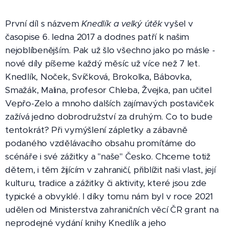
První díl s názvem
Knedlík a velký útěk
vyšel v
časopise 6. ledna 2017 a dodnes patří k našim
nejoblíbenějším. Pak už šlo všechno jako po másle -
nové díly píšeme každý měsíc už více než 7 let.
Knedlík, Noček, Svíčková, Brokolka, Bábovka,
Smažák, Malina, profesor Chleba, Žvejka, pan učitel
Vepřo-Zelo a mnoho dalších zajímavých postaviček
zažívá jedno dobrodružství za druhým. Co to bude
tentokrát? Při vymýšlení zápletky a zábavně
podaného vzdělávacího obsahu promítáme do
scénáře i své zážitky a "naše" Česko. Chceme totiž
dětem, i těm žijícím v zahraničí, přiblížit naši vlast, její
kulturu, tradice a zážitky či aktivity, které jsou zde
typické a obvyklé. I díky tomu nám byl v roce 2021
udělen od Ministerstva zahraničních věcí ČR grant na
neprodejné vydání knihy Knedlík a jeho