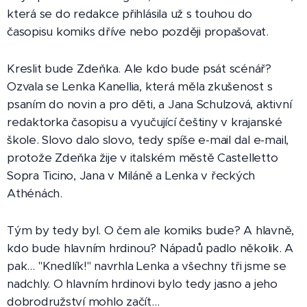
která se do redakce přihlásila už s touhou do
časopisu komiks dříve nebo později propašovat.
Kreslit bude Zdeňka. Ale kdo bude psát scénář?
Ozvala se Lenka Kanellia, která měla zkušenost s
psaním do novin a pro děti, a Jana Schulzová, aktivní
redaktorka časopisu a vyučující češtiny v krajanské
škole. Slovo dalo slovo, tedy spíše e-mail dal e-mail,
protože Zdeňka žije v italském městě Castelletto
Sopra Ticino, Jana v Miláně a Lenka v řeckých
Athénách.
Tým by tedy byl. O čem ale komiks bude? A hlavně,
kdo bude hlavním hrdinou? Nápadů padlo několik. A
pak… "Knedlík!" navrhla Lenka a všechny tři jsme se
nadchly. O hlavním hrdinovi bylo tedy jasno a jeho
dobrodružství mohlo začít...