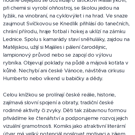
hodině dějepisu se dozvídají o tatíčkovi Masarykovi,
při chemii si vyrobí ohňostroj, se školou jedou na
lyžák, na vinobraní, na cyklovýlet i na hrad. Ve snaze
zaujmout Svíčkovou se Knedlík přihlásí do tanečních,
chrání přírodu, hraje fotbal i hokej a uklízí na zámku
Lednice. Spolu s kamarády staví sněhuláky, zajdou na
Matějskou, užijí si Majáles i pálení čarodějnic,
lampionový průvod nebo se zapojí do výlovu
rybníka. Objevují poklady na půdě a májová koťata v
kůlně. Nechybí ani české Vánoce, návštěva cirkusu
Humberto nebo víkend u babičky a dědy.
Celou knížkou se prolínají české reálie, historie,
zajímavá slovní spojení a obraty, tradiční české
rodinné aktivity či zvyky. Děti tak zábavnou formou
přivádíme ke čtenářství a podporujeme rozvoj jejich
vizuální gramotnosti. Komiks jako atraktivní literární
útvar má velký potenciál posilovat motivaci a zájem