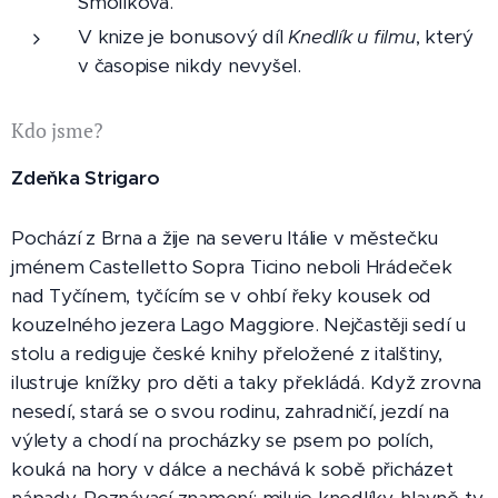
Smolíková.
V knize je bonusový díl
Knedlík u filmu
, který
v časopise nikdy nevyšel.
Kdo jsme?
Zdeňka Strigaro
Pochází z Brna a žije na severu Itálie v městečku
jménem Castelletto Sopra Ticino neboli Hrádeček
nad Tyčínem, tyčícím se v ohbí řeky kousek od
kouzelného jezera Lago Maggiore. Nejčastěji sedí u
stolu a rediguje české knihy přeložené z italštiny,
ilustruje knížky pro děti a taky překládá. Když zrovna
nesedí, stará se o svou rodinu, zahradničí, jezdí na
výlety a chodí na procházky se psem po polích,
kouká na hory v dálce a nechává k sobě přicházet