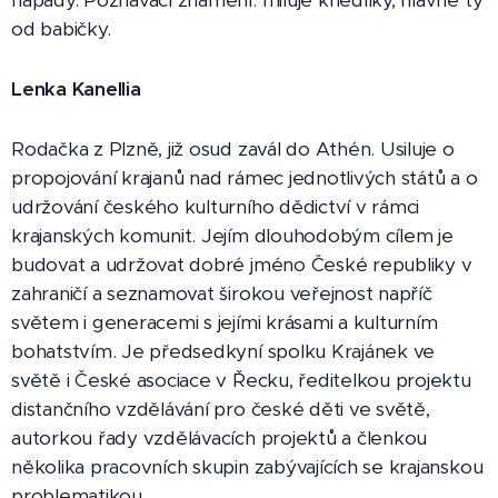
nápady. Poznávací znamení: miluje knedlíky, hlavně ty
od babičky.
Lenka Kanellia
Rodačka z Plzně, již osud zavál do Athén. Usiluje o
propojování krajanů nad rámec jednotlivých států a o
udržování českého kulturního dědictví v rámci
krajanských komunit. Jejím dlouhodobým cílem je
budovat a udržovat dobré jméno České republiky v
zahraničí a seznamovat širokou veřejnost napříč
světem i generacemi s jejími krásami a kulturním
bohatstvím. Je předsedkyní spolku Krajánek ve
světě i České asociace v Řecku, ředitelkou projektu
distančního vzdělávání pro české děti ve světě,
autorkou řady vzdělávacích projektů a členkou
několika pracovních skupin zabývajících se krajanskou
problematikou.