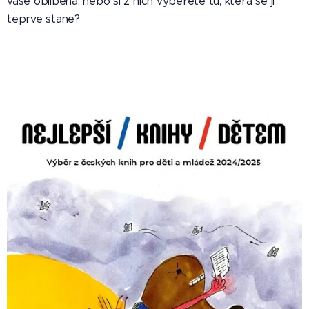
vaše oblíbená, nebo si z nich vyberete tu, která se jí
teprve stane?