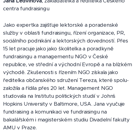
Jana Ledvinová
, zakladatelka a ředitelka Českého
centra fundraisingu
Jako expertka zajišťuje lektorské a poradenské
služby v oblasti fundraisingu, řízení organizace, PR,
sociálního podnikání a lektorských dovedností. Přes
15 let pracuje jako jako školitelka a poradkyně
fundraisingu a managementu NGO v České
republice, ve střední a východní Evropě a na blízkém
východě. Zkušenosti s řízením NGO získala jako
ředitelka občanského sdružení Tereza, které spolu-
založila a řídila přes 20 let. Management NGO
studovala na Institutu politických studií v John´s
Hopkins University v Baltimore, USA. Jana vyučuje
fundraising a komunikaci ve fundraisingu na
bakalářském i magisterském studiu Divadelní fakulty
AMU v Praze.