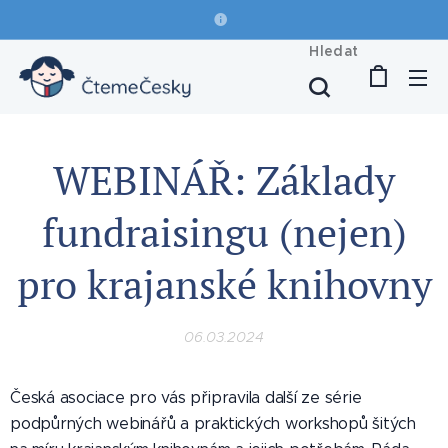
Hledat
WEBINÁŘ: Základy
fundraisingu (nejen)
pro krajanské knihovny
06.03.2024
Česká asociace pro vás připravila další ze série
podpůrných webinářů a praktických workshopů šitých