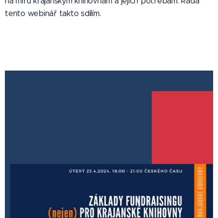
na míru krajanským knihovnám a jejich potřebám. Ráda
tento webinář takto sdílím.