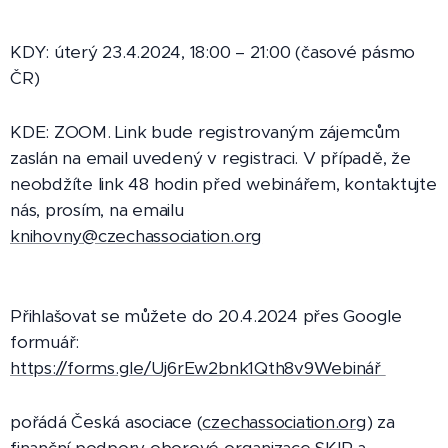
KDY: úterý 23.4.2024, 18:00 – 21:00 (časové pásmo
ČR)
KDE: ZOOM. Link bude registrovaným zájemcům
zaslán na email uvedený v registraci. V případě, že
neobdžíte link 48 hodin před webinářem, kontaktujte
nás, prosím, na emailu
knihovny@czechassociation.org
Přihlašovat se můžete do 20.4.2024 přes Google
formuář:
https://forms.gle/Uj6rEw2bnk1Qth8v9Webinář
pořádá Česká asociace (
czechassociation.org
) za
finanční podpory oborové organizace SKIP a