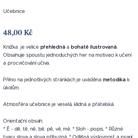
Učebnice
48,00
Kč
přehledná
bohatě ilustrovaná
Knížka je velice
a
.
Obsahuje spoustu jednoduchých her na motivaci k učení
a procvičování učiva.
metodika
Přímo na jednotlivých stránkách je uváděna
k
úkolům.
Atmosféra učebnice je veselá, klidná a přátelská.
Orientační obsah:
* Ě - dě, tě, ně, bě, pě, vě, mě, * Sloh - popis, * Různé
tvary slova a slova příbuzná, * Odlišná výslovnost a psaní