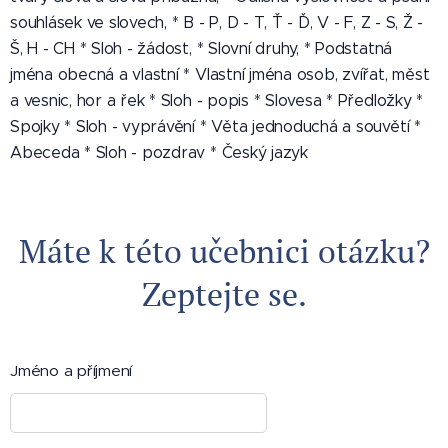
souhlásek ve slovech, * B - P, D - T, Ť - Ď, V - F, Z - S, Ž -
Š, H - CH * Sloh - žádost, * Slovní druhy, * Podstatná
jména obecná a vlastní * Vlastní jména osob, zvířat, měst
a vesnic, hor a řek * Sloh - popis * Slovesa * Předložky *
Spojky * Sloh - vyprávění * Věta jednoduchá a souvětí *
Abeceda * Sloh - pozdrav * Český jazyk
Máte k této učebnici otázku?
Zeptejte se.
Jméno a příjmení