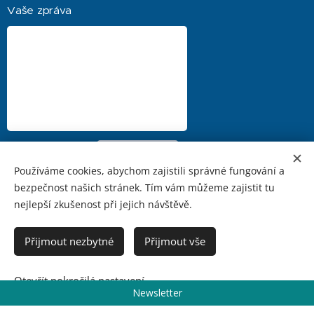
Vaše zpráva
Odeslat
Používáme cookies, abychom zajistili správné fungování a
bezpečnost našich stránek. Tím vám můžeme zajistit tu
nejlepší zkušenost při jejich návštěvě.
Cookies
Přijmout nezbytné
Přijmout vše
Vyprodáno
Otevřít pokročilá nastavení
Newsletter
https://www.facebook.com/profile.php?id=100086301356461