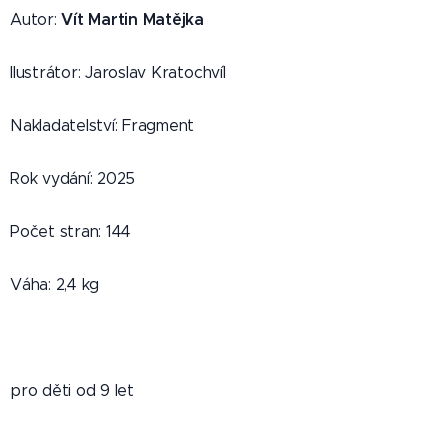
Vít Martin Matějka
Autor:
Klub Klikařů Zrádný protiúder - Vít Martin Matějka /
ctemecesky.cz
Ilustrátor: Jaroslav Kratochvíl
Nakladatelství: Fragment
Rok vydání: 2025
Počet stran: 144
Váha: 2,4 kg
pro děti od 9 let