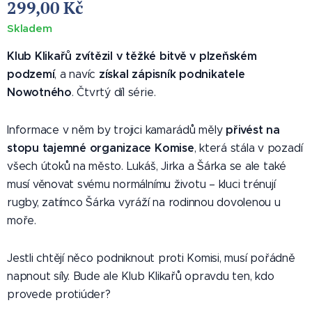
299,00
Kč
Skladem
Klub Klikařů zvítězil v těžké bitvě v plzeňském
podzemí
získal zápisník podnikatele
, a navíc
Nowotného
. Čtvrtý díl série.
přivést na
Informace v něm by trojici kamarádů měly
stopu tajemné organizace Komise
, která stála v pozadí
všech útoků na město. Lukáš, Jirka a Šárka se ale také
musí věnovat svému normálnímu životu – kluci trénují
rugby, zatímco Šárka vyráží na rodinnou dovolenou u
moře.
Jestli chtějí něco podniknout proti Komisi, musí pořádně
napnout síly. Bude ale Klub Klikařů opravdu ten, kdo
provede protiúder?