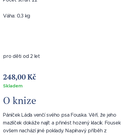
Váha: 0,3 kg
pro děti od 2 let
248,00
Kč
Skladem
O knize
Páníček Láďa venčí svého psa Fouska. Věří, že jeho
mazlíček dokáže najít a přinést hozený klacík. Fousek
ovšem nachází jiné poklady. Napínavý příběh z