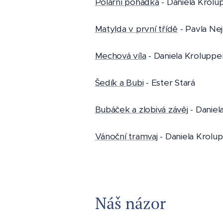
Polární pohádka
- Daniela Krolu
Matylda v první třídě
- Pavla Ne
Mechová víla
- Daniela Kroluppe
Šedík a Bubi
- Ester Stará
Bubáček a zlobivá závěj
- Daniel
Vánoční tramvaj
- Daniela Krolu
Náš názor