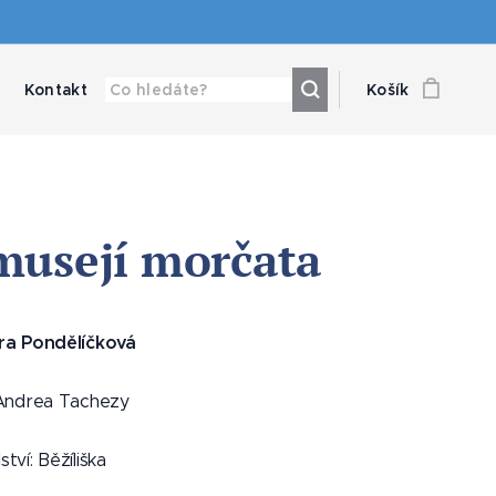
Kontakt
Košík
musejí morčata
ra Pondělíčková
: Andrea Tachezy
tví: Běžíliška