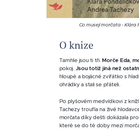
Co musejí morčata - Klára 
Co musejí morčata - Klára 
Co musejí morčata - Klára 
Co musejí morčata - Klára 
Co musejí morčata - Klára 
Co musejí morčata - Klára 
O knize
Tamhle jsou ti tři.
Morče Eda
,
mo
pokoj.
Jsou totiž jiná než ostat
hloupé a bojácné zvířátko s hlad
ohrádky a stali se přáteli.
Po plyšovém medvídkovi z knížk
Tachezy troufla na živé hlodavc
morčata díky dešti dokázala pr
které se do té doby mezi morčat