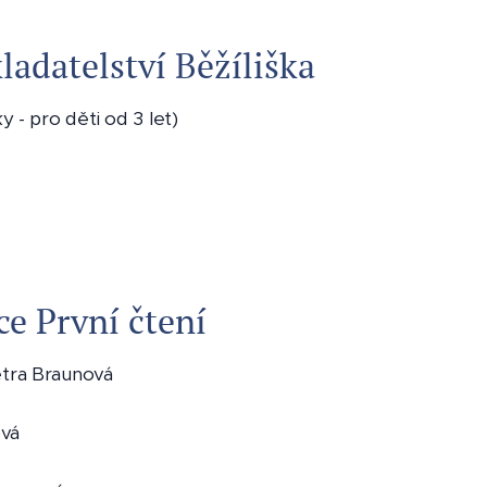
ladatelství Běžíliška
y - pro děti od 3 let)
ce První čtení
tra Braunová
ová