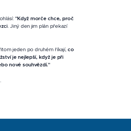
ohlásí:
"Když morče chce, proč
ezci
. Jiný den jim plán překazí
řitom jeden po druhém říkají,
co
tví je nejlepší, když je při
ebo nové souhvězdí."
.