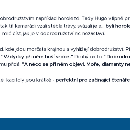
obrodružstvím například horolezci. Tady Hugo vtipně pr
tak tři kamarádi vzali stébla trávy, svázali je a...
byli horol
milé číst, jak je v dobrodružství nic nezastaví.
, kde jdou morčata krajinou a vyhlížejí dobrodružství. P
"Vždycky při něm buší srdce."
Druhý na to:
"Dobrodružs
mu přidá:
"A něco se při něm objeví. Moře, diamanty n
ké, kapitoly jsou krátké -
perfektní pro začínající čtenáře