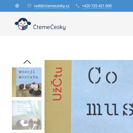
radi@ctemecesky.cz
+420 725 421 600