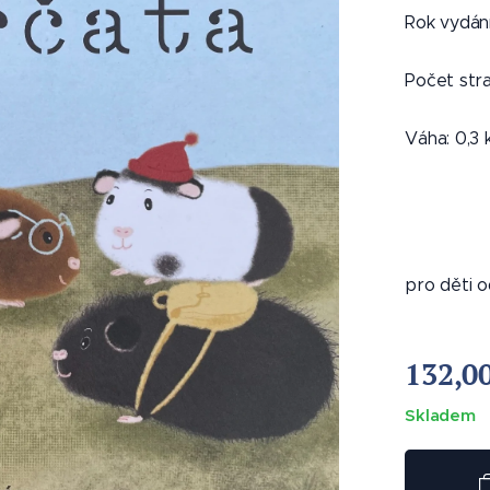
Rok vydání
Počet stra
Váha: 0,3 
Pondělíčková / ctemecesky.cz
pro děti
132,0
Skladem