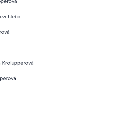
pperová
jezchleba
rová
a Krolupperová
pperová