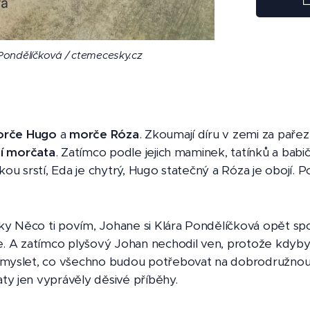
Pondělíčková / ctemecesky.cz
Pondělíčková / ctemecesky.cz
Pondělíčková / ctemecesky.cz
Pondělíčková / ctemecesky.cz
Pondělíčková / ctemecesky.cz
Pondělíčková / ctemecesky.cz
rče Hugo
a
morče Róza
. Zkoumají díru v zemi za pařez
ní morčata
. Zatímco podle jejich maminek, tatínků a babi
kou srstí, Eda je chytrý, Hugo statečný a Róza je obojí. 
y Něco ti povím, Johane si Klára Pondělíčková opět spo
e. A zatímco plyšový Johan nechodil ven, protože kdyby 
omyslet, co všechno budou potřebovat na dobrodružnou
y jen vyprávěly děsivé příběhy.