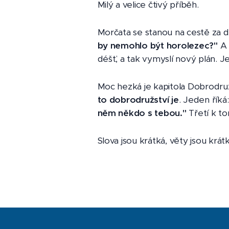
Milý a velice čtivý příběh.
Morčata se stanou na cestě za d
by nemohlo být horolezec?"
A 
déšť, a tak vymyslí nový plán. Je 
Moc hezká je kapitola Dobrodruzi
to dobrodružství je
. Jeden říká:
něm někdo s tebou."
Třetí k to
Slova jsou krátká, věty jsou krát