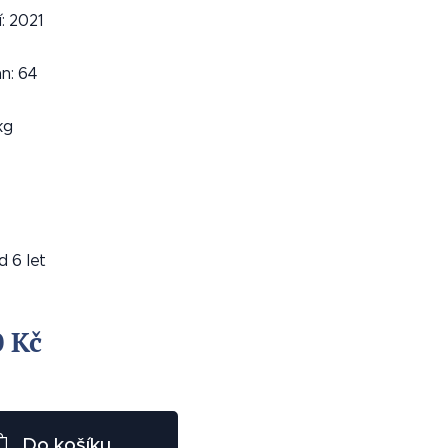
: 2021
n: 64
kg
 od 6 let
0
Kč
Do košíku