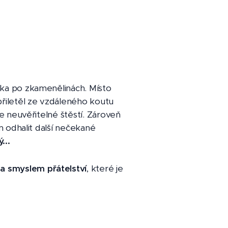
tka po zkamenělinách. Místo
 přiletěl ze vzdáleného koutu
e neuvěřitelné štěstí. Zároveň
m odhalit další nečekané
...
za smyslem přátelství
, které je