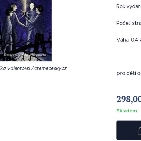
Rok vydání
Počet str
Váha: 0,4 
men z Hůrky (2. díl) - Veronika Valentová /
cesky.cz
ika Valentová / ctemecesky.cz
ika Valentová / ctemecesky.cz
ika Valentová / ctemecesky.cz
pro děti 
298,0
Skladem