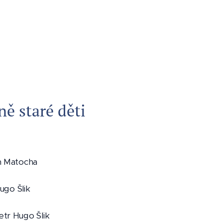
ě staré děti
h Matocha
ugo Šlik
etr Hugo Šlik