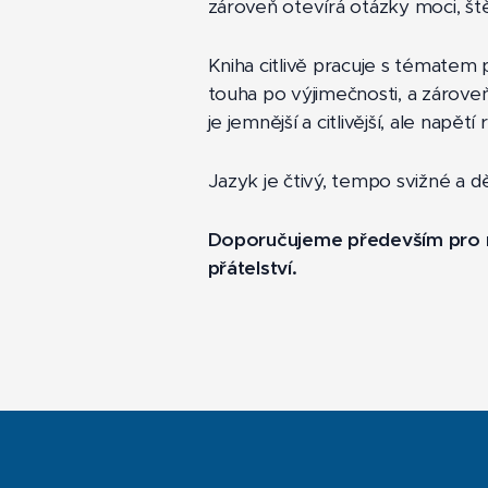
zároveň otevírá otázky moci, štěs
Kniha citlivě pracuje s tématem 
touha po výjimečnosti, a zároveň
je jemnější a citlivější, ale nap
Jazyk je čtivý, tempo svižné a d
Doporučujeme především pro ro
přátelství.