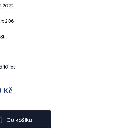
: 2022
an: 206
kg
od 10 let
0
Kč
Do košíku