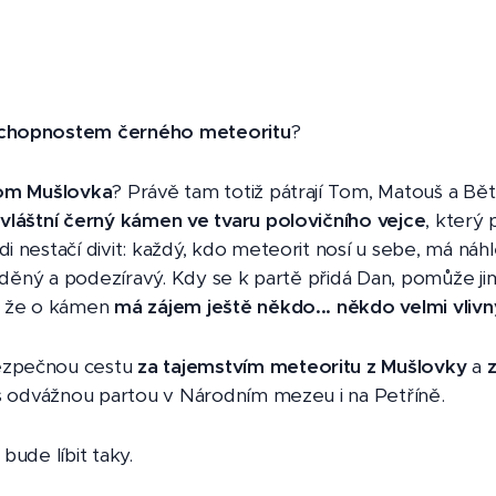
chopnostem černého meteoritu
?
om Mušlovka
? Právě tam totiž pátrají Tom, Matouš a Bě
vláštní černý kámen ve tvaru polovičního vejce
, který
i nestačí divit: každý, kdo meteorit nosí u sebe, má náhl
ika Valentová / ctemecesky.cz
rážděný a podezíravý. Kdy se k partě přidá Dan, pomůže ji
e, že o kámen
má zájem ještě někdo... někdo velmi vlivný
ezpečnou cestu
za tajemstvím meteoritu z Mušlovky
a
e s odvážnou partou v Národním mezeu i na Petříně.
bude líbit taky.