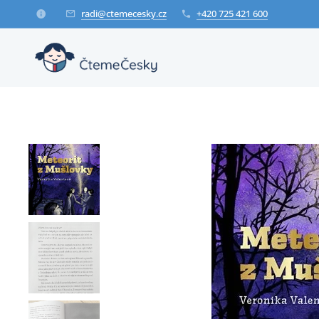
radi@ctemecesky.cz
+420 725 421 600