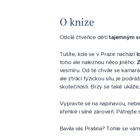
O knize
Odolá čtveřice dětí
tajemným s
Tušíte, kde se v Praze nachází
l
toho ale naleznou něco jiného:
Z
vesmíru. Od té chvíle se kamarád
Meteorit z Mušlovky - Veron
ale ztrácí fyzickou sílu, je pod
skutečnosti. Brzy se také ukáž
Vypravte se na napínavou, neb
křehké i silné zároveň. Pátrejt
Bavila vás Prašina? Tohle se vám 