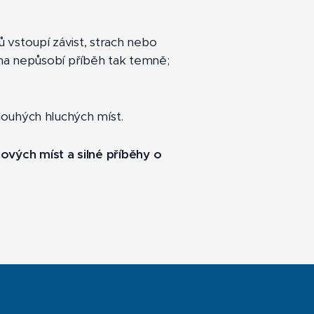
ů vstoupí závist, strach nebo
šina nepůsobí příběh tak temně;
louhých hluchých míst.
vých míst a silné příběhy o