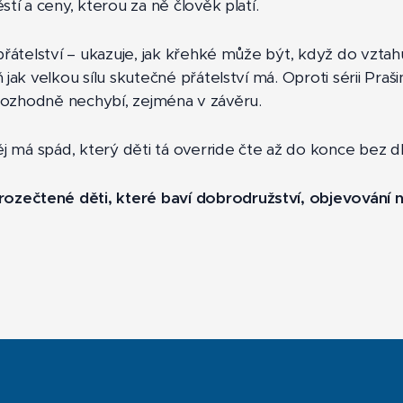
tí a ceny, kterou za ně člověk platí.
přátelství – ukazuje, jak křehké může být, když do vztah
 jak velkou sílu skutečné přátelství má. Oproti sérii Pra
ětí rozhodně nechybí, zejména v závěru.
ěj má spád, který děti tá override čte až do konce bez d
zečtené děti, které baví dobrodružství, objevování no