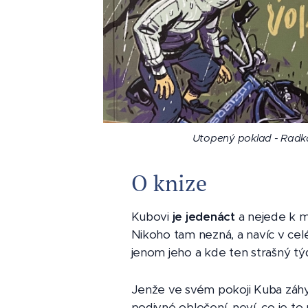
Utopený poklad - Radka
Utopený poklad - Radka
Utopený poklad - Radka
Utopený poklad - Radka
Utopený poklad - Radka
Utopený poklad - Radka
O knize
Kubovi
je jedenáct
a nejede k 
Nikoho tam nezná, a navíc v cel
jenom jeho a kde ten strašný t
Jenže ve svém pokoji Kuba záhy
podivné oblečení, neví, co je to