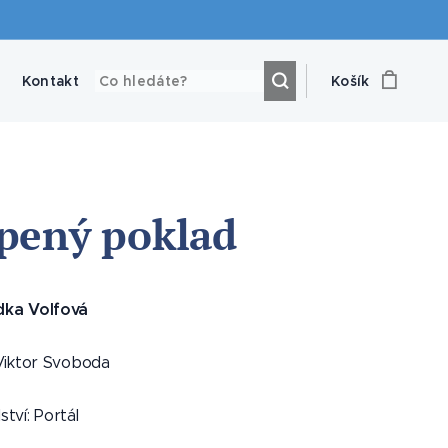
Kontakt
Košík
pený poklad
dka Volfová
 Viktor Svoboda
ství: Portál