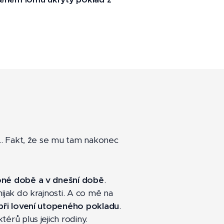
... Fakt, že se mu tam nakonec
 oné době a v dnešní době
.
 nijak do krajnosti. A co mě na
při lovení utopeného pokladu
.
rů plus jejich rodiny.