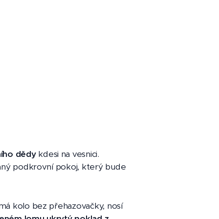
ního dědy
kdesi na vesnici.
taný podkrovní pokoj, který bude
 má kolo bez přehazovačky, nosí
eném lomu ukrytý poklad z