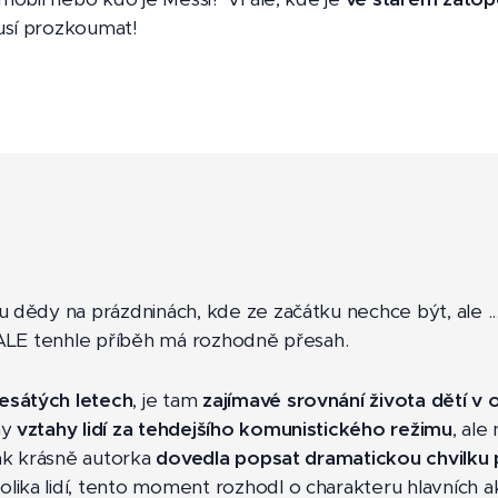
usí prozkoumat!
u dědy na prázdninách, kde ze začátku nechce být, ale .
. ALE tenhle příběh má rozhodně přesah.
esátých letech
, je tam
zajímavé srovnání života dětí v
ny
vztahy lidí za tehdejšího komunistického režimu
, ale
jak krásně autorka
dovedla popsat dramatickou chvilku 
ka lidí, tento moment rozhodl o charakteru hlavních akté