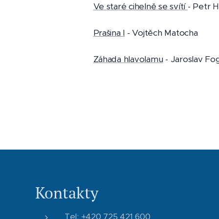
Ve staré cihelně se svítí
- Petr H
Prašina I
- Vojtěch Matocha
Záhada hlavolamu
- Jaroslav Fog
Kontakty
Tel: +420 725 421 600