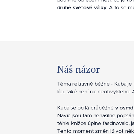
druhé světové války
. A to se m
Náš názor
Téma relativně běžné - Kuba je 
líbí, také není nic neobvyklého
Kuba se ocitá průběžně
v osmd
Navíc jsou tam nenásilně popsá
téhle knížce úplně fascinovalo, 
Tento moment změnil život několi