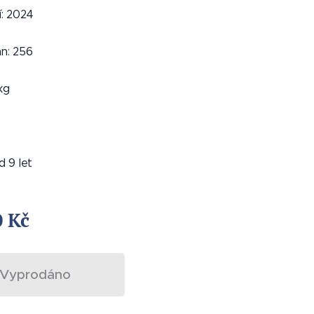
í: 2024
n: 256
kg
od 9 let
0
Kč
Vyprodáno