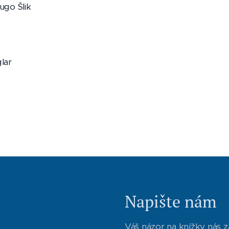
ugo Šlik
lar
Napište nám
Váš názor na knížky nás z