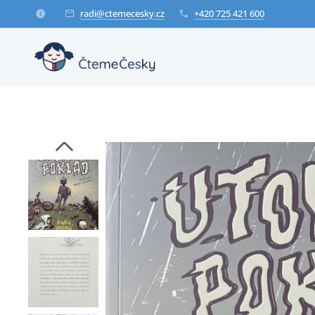
radi@ctemecesky.cz
+420 725 421 600