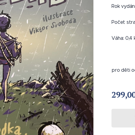
Rok vydán
Počet stra
Váha: 0,4 
 Volfová / ctemecesky.cz
pro děti 
299,0