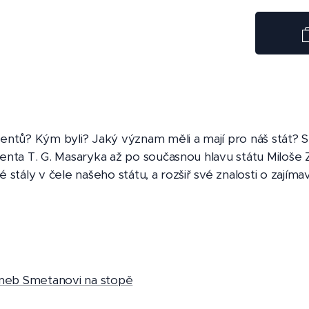
dentů? Kým byli? Jaký význam měli a mají pro náš stát?
denta T. G. Masaryka až po současnou hlavu státu Miloš
 stály v čele našeho státu, a rozšiř své znalosti o zajíma
 aneb Smetanovi na stopě