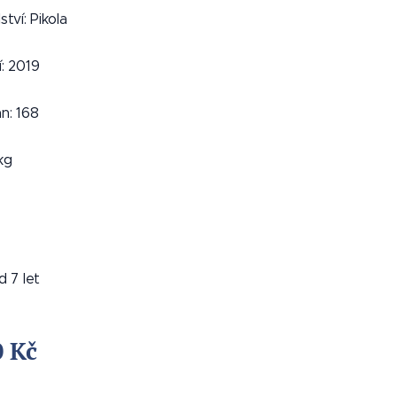
tví: Pikola
: 2019
n: 168
kg
od 7 let
0
Kč