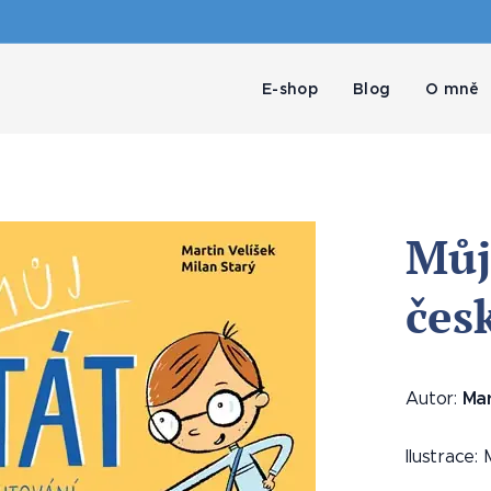
E-shop
Blog
O mně
Můj
čes
Mar
Autor:
Ilustrace: 