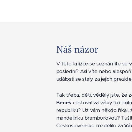
Náš názor
V této knížce se seznámíte se
v
poslední? Asi víte nebo alespoň tu
události se staly za jejich prezid
Tak třeba, děti, věděly jste, že 
Beneš
cestoval za války do exi
republiku? Už vám někdo říkal,
mandelinku bramborovou? Tušíte,
Československo rozdělilo za
Vác