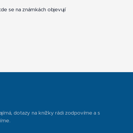
kde se na známkách objevují
ajímá, dotazy na knížky rádi zodpovíme a s
díme.