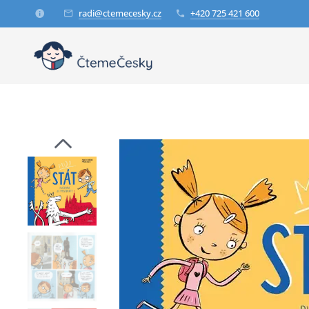
radi@ctemecesky.cz
+420 725 421 600