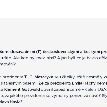
šemi dosavadními (11) československými a českými pr
šíte. Ale kdo byl mezi nimi? A jací byli, co je bavilo děla
entování?
za prezidenta
T. G. Masaryka
se učitelky ještě nesměly 
lu s falešným pasem? Že za prezidenta
Emila Háchy
němec
 že
Klement Gottwald
obvinil západní země v čele s USA,
 za jakého prezidenta se vyměnily peníze za nové? Slyše
lava Havla
?