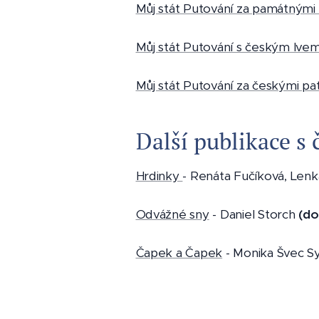
Můj stát Putování za památnými
Můj stát Putování s českým lve
Můj stát Putování za českými pa
Další publikace s
Hrdinky
- Renáta Fučíková, Lenk
Odvážné sny
- Daniel Storch
(do
Čapek
a Čapek
- Monika Švec Sy