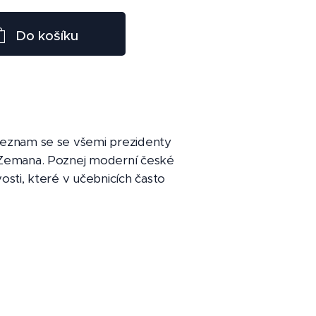
Do košíku
 Seznam se se všemi prezidenty
e Zemana. Poznej moderní české
vosti, které v učebnicích často