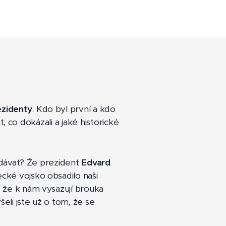
ezidenty
. Kdo byl první a kdo
t, co dokázali a jaké historické
vdávat? Že prezident
Edvard
ké vojsko obsadilo naši
 že k nám vysazují brouka
li jste už o tom, že se