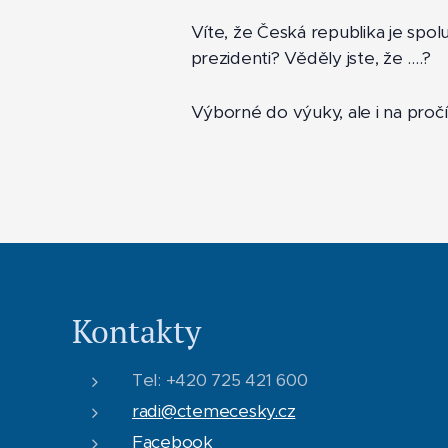
Víte, že Česká republika je sp
prezidenti? Věděly jste, že ....?
Výborné do výuky, ale i na proč
Kontakty
Tel: +420 725 421 600
radi@ctemecesky.cz
Facebook