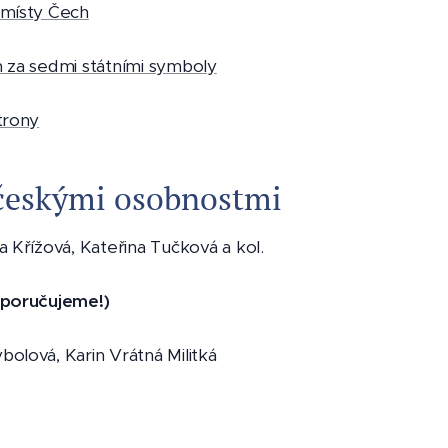
 místy Čech
m za sedmi státními symboly
trony
 českými osobnostmi
a Křížová, Kateřina Tučková a kol.
poručujeme!)
bolová, Karin Vrátná Militká