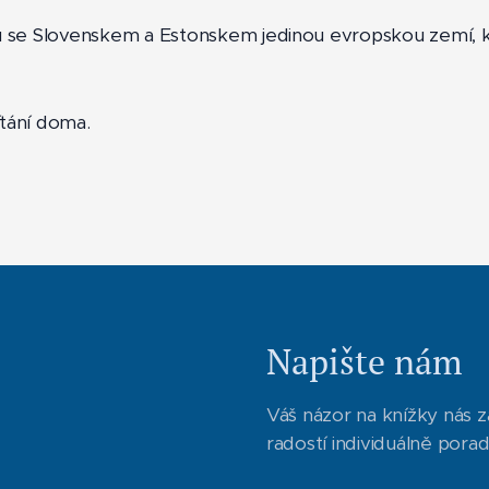
olu se Slovenskem a Estonskem jedinou evropskou zemí, 
ítání doma.
Napište nám
Váš názor na knížky nás z
radostí individuálně pora